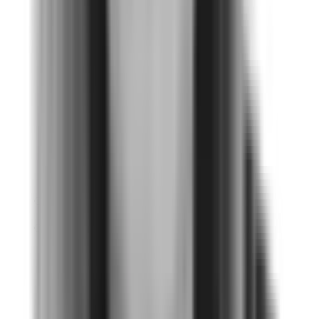
La encuesta ELSA demostró que
teníamos que trabajar en la
comprensión de los conceptos y
manifestaciones del acoso sexual
laboral. Eso permitió focalizar las
capacitaciones y rediseñar las
políticas el siguiente año.
Catalina Morales
Credicorp Capital