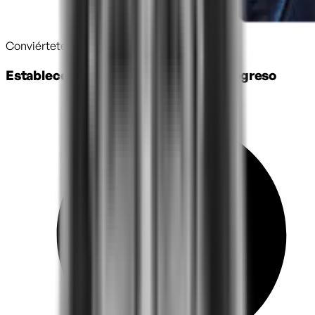
Conviértete en una Empresa ELSA
Establece una línea base y mide tu progreso