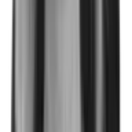
transparente e impulsar acciones
diferenciadas para lograr espacios
seguros para todos.
Zelma Acosta-Rubio
Intercorp
Recursos
Guías, reportes y herramientas para construir espacios
laborales más seguros.
Artículo
La invisibilidad también comunica
1 jul 2026
Descargar