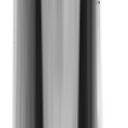
capacitaciones especializadas para
líderes y para nuestro Comité, así
como un plan de acción adecuado
para Konecta.
Frida Rosado Gonzáles
Konecta