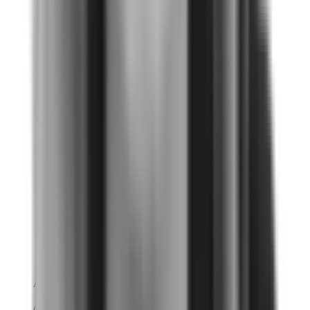
La principal ganancia es tener data
concreta, pues da visibilidad a un
problema. Ello permite poner el tema
en agenda y que se le dé
importancia.
Andrea Cevasco
Cervecería Boliviana Nacional